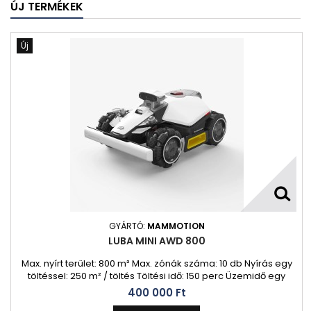
ÚJ TERMÉKEK
Új
GYÁRTÓ:
MAMMOTION
LUBA MINI AWD 800
Max. nyírt terület: 800 m² Max. zónák száma: 10 db Nyírás egy
töltéssel: 250 m² / töltés Töltési idő: 150 perc Üzemidő egy
töltéssel: 90-120 perc
400 000 Ft‎