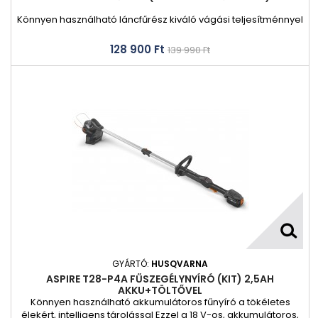
Könnyen használható láncfűrész kiváló vágási teljesítménnyel
128 900 Ft‎
139 990 Ft‎
GYÁRTÓ:
HUSQVARNA
ASPIRE T28-P4A FŰSZEGÉLYNYÍRÓ (KIT) 2,5AH
AKKU+TÖLTŐVEL
Könnyen használható akkumulátoros fűnyíró a tökéletes
élekért, intelligens tárolással Ezzel a 18 V-os, akkumulátoros,