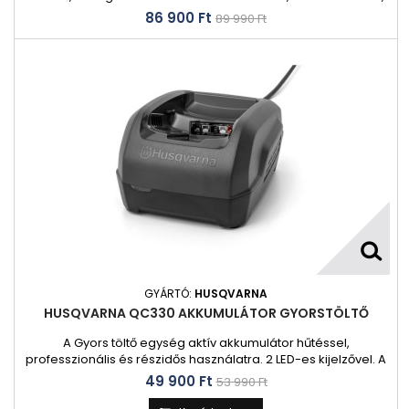
két vágódamillal rendelkező szegélyvágóval rendkívül
86 900 Ft‎
89 990 Ft‎
hatékonyan dolgozhat. A Husqvarna Aspire™ T28-P4A
szegélyvágót szűk helyeken történő használatra tervezték, a
mellékelt kampóval pedig a tárolása is egyszerű.
GYÁRTÓ:
HUSQVARNA
HUSQVARNA QC330 AKKUMULÁTOR GYORSTÖLTŐ
A Gyors töltő egység aktív akkumulátor hűtéssel,
professzionális és részidős használatra. 2 LED-es kijelzővel. A
lítiumion-akkumulátorokhoz tartozó Husqvarna
49 900 Ft‎
53 990 Ft‎
akkumulátortöltők gyors töltést biztosítanak. Beépített
ventilátorral az akkumulátor töltés alatti hűtésére.