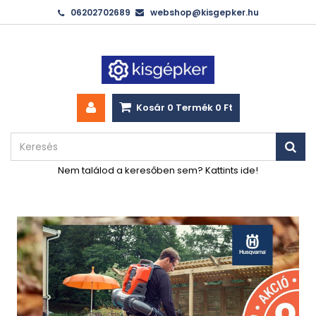
06202702689
webshop@kisgepker.hu
Kosár
0
Termék
0 Ft‎
Nem találod a keresőben sem? Kattints ide!