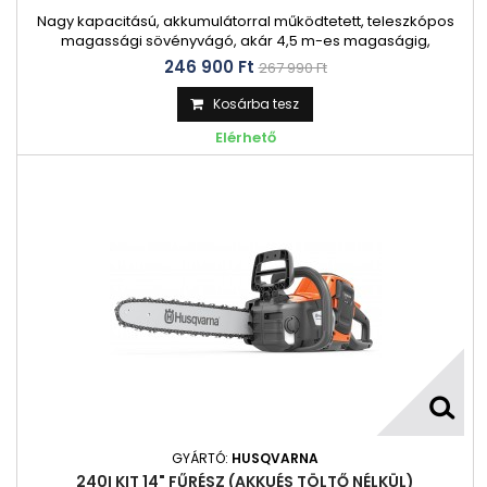
Nagy kapacitású, akkumulátorral működtetett, teleszkópos
magassági sövényvágó, akár 4,5 m-es magaságig,
professzionális használatra. A hosszú, állítható teleszkópos
246 900 Ft‎
267 990 Ft‎
szár és a szögben állítható vágófejnek köszönhetően
könnyedén vághatjuk a sövényeket.
Kosárba tesz
Elérhető
GYÁRTÓ:
HUSQVARNA
240I KIT 14" FŰRÉSZ (AKKUÉS TÖLTŐ NÉLKÜL)