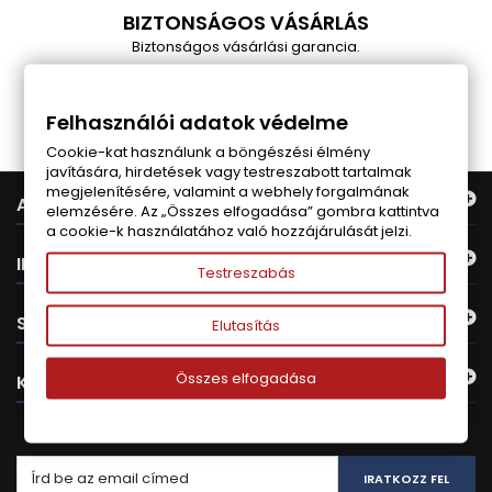
BIZTONSÁGOS VÁSÁRLÁS
Biztonságos vásárlási garancia.
Follow us on Facebook
Felhasználói adatok védelme
Cookie-kat használunk a böngészési élmény
javítására, hirdetések vagy testreszabott tartalmak
megjelenítésére, valamint a webhely forgalmának
AJÁNLATUNK
elemzésére. Az „Összes elfogadása” gombra kattintva
a cookie-k használatához való hozzájárulását jelzi.
INFORMÁCIÓ
Testreszabás
SAJÁT FIÓK
Elutasítás
Összes elfogadása
KAPCSOLAT
HÍRLEVÉL
IRATKOZZ FEL