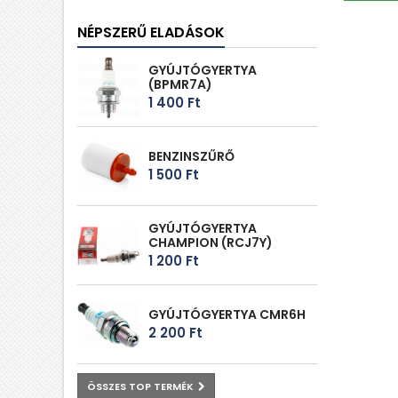
NÉPSZERŰ ELADÁSOK
GYÚJTÓGYERTYA
(BPMR7A)
1 400 Ft‎
BENZINSZŰRŐ
1 500 Ft‎
GYÚJTÓGYERTYA
CHAMPION (RCJ7Y)
1 200 Ft‎
GYÚJTÓGYERTYA CMR6H
2 200 Ft‎
ÖSSZES TOP TERMÉK