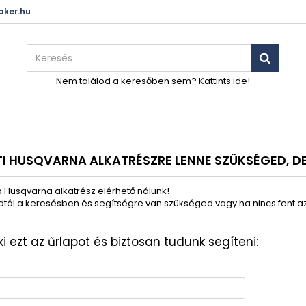
ker.hu
Nem találod a keresőben sem? Kattints ide!
TI HUSQVARNA ALKATRÉSZRE LENNE SZÜKSÉGED, D
 Husqvarna alkatrész elérhető nálunk!
tál a keresésben és segítségre van szükséged vagy ha nincs fent az 
ki ezt az űrlapot és biztosan tudunk segíteni: