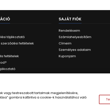
MÁCIÓ
SAJÁT FIÓK
Rendeléseim
ési tájékoztató
Számlahelyesbítőim
 szerződési feltételek
Címeim
Személyes adataim
is feltételek
Kuponjaim
lod?
ájékoztató
IRATKOZZ FEL
k vagy testreszabott tartalmak megjelenítésére,
ása” gombra kattintva a cookie-k használatához való
Te
© Copyright 2026 Kisgépker. All Rights Reserved.