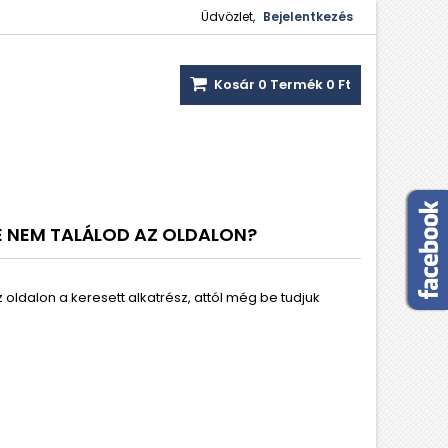
Üdvözlet,
Bejelentkezés
Kosár
0
Termék
0 Ft‎
E NEM TALÁLOD AZ OLDALON?
oldalon a keresett alkatrész, attól még be tudjuk