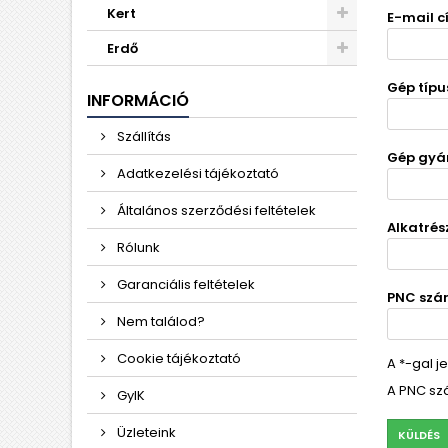
Kert
E-mail 
Erdő
Gép típu
INFORMÁCIÓ
Szállítás
Gép gyár
Adatkezelési tájékoztató
Általános szerződési feltételek
Alkatrés
Rólunk
Garanciális feltételek
PNC sz
Nem találod?
Cookie tájékoztató
A *-gal j
A PNC sz
GyIK
Üzleteink
KÜLDÉS