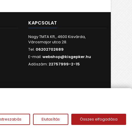
KAPCSOLAT
Nagy TMTA Kft., 4600 Kisvárda,
Városmajor utca 28.
Tel.
06202702689
E-mail:
webshop@kisgepker.hu
Adószám:
22757999-2-15
FOLLOW US
streszabás
Elutasítás
Összes elfogadása