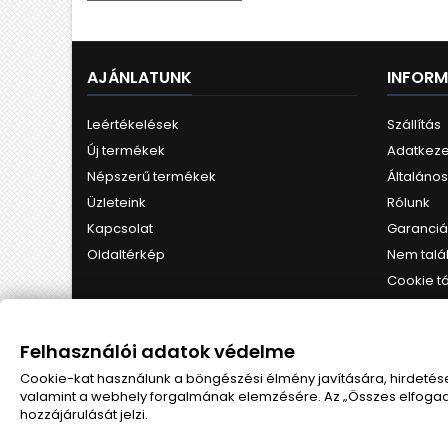
AJÁNLATUNK
INFOR
Leértékelések
Szállítás
Új termékek
Adatkezel
Népszerű termékek
Általános
Üzleteink
Rólunk
Kapcsolat
Garanciál
Oldaltérkép
Nem talá
Cookie t
GyIK
Felhasználói adatok védelme
HÍRLEVÉL
Cookie-kat használunk a böngészési élmény javítására, hirdetése
valamint a webhely forgalmának elemzésére. Az „Összes elfogad
hozzájárulását jelzi.