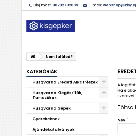
Hívj most:
06202702689
E-mail:
webshop@kisgep
Nem találod?
EREDE
KATEGÓRIÁK
Husqvarna Eredeti Alkatrészek
A legtöbb
Ha elakad
Husqvarna Kiegészítők,
szerezni.
Tartozékok
Töltsd 
Husqvarna Gépek
Gyerekeknek
*
Név
Ajándékutalványok