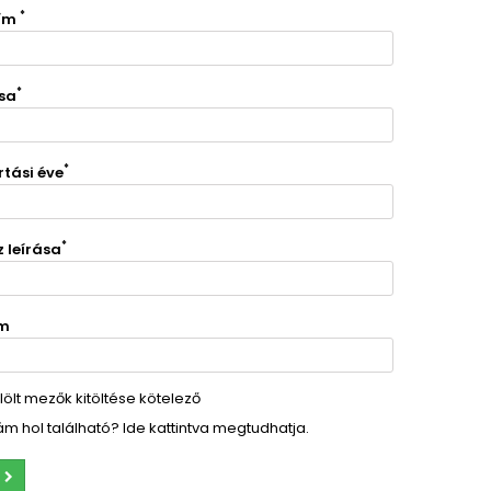
*
cím
*
sa
*
tási éve
*
z leírása
ám
elölt mezők kitöltése kötelező
ám hol található?
Ide kattintva megtudhatja.