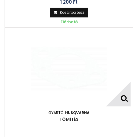
1 200 Ft‎
Kosárba tesz
Elérhető
GYÁRTÓ:
HUSQVARNA
TÖMÍTÉS