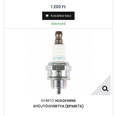
1 200 Ft‎
Kosárba tesz
Elérhető
GYÁRTÓ:
HUSQVARNA
GYÚJTÓGYERTYA (BPMR7A)