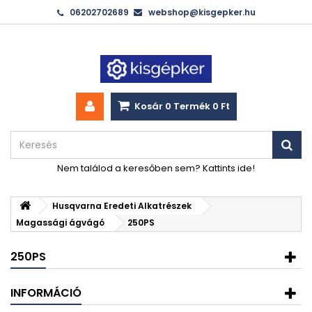
06202702689
webshop@kisgepker.hu
Kosár
0
Termék
0 Ft‎
Nem találod a keresőben sem? Kattints ide!
Husqvarna Eredeti Alkatrészek
Magassági ágvágó
250PS
250PS
INFORMÁCIÓ