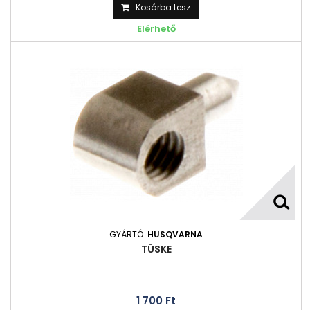
Kosárba tesz
Elérhető
GYÁRTÓ:
HUSQVARNA
TÜSKE
1 700 Ft‎