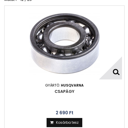
GYÁRTÓ:
HUSQVARNA
CSAPÁGY
2 690 Ft‎
Kosárba tesz