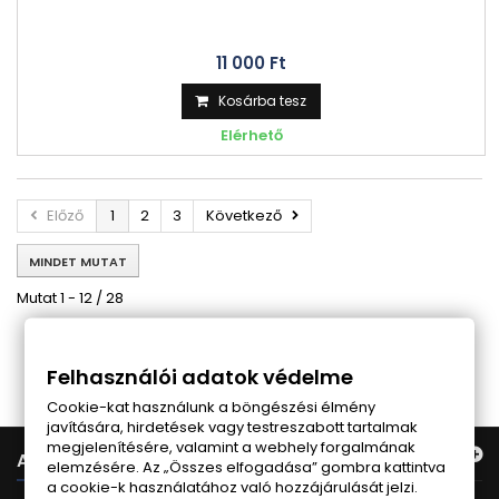
11 000 Ft‎
Kosárba tesz
Elérhető
Előző
1
2
3
Következő
MINDET MUTAT
Mutat 1 - 12 / 28
Follow us on Facebook
Felhasználói adatok védelme
Cookie-kat használunk a böngészési élmény
javítására, hirdetések vagy testreszabott tartalmak
megjelenítésére, valamint a webhely forgalmának
AJÁNLATUNK
elemzésére. Az „Összes elfogadása” gombra kattintva
a cookie-k használatához való hozzájárulását jelzi.