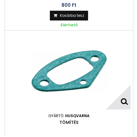
800 Ft‎
Kosárba tesz
Elérhető
GYÁRTÓ:
HUSQVARNA
TÖMÍTÉS