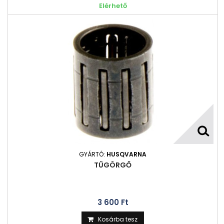
Elérhető
GYÁRTÓ:
HUSQVARNA
TŰGÖRGŐ
3 600 Ft‎
Kosárba tesz