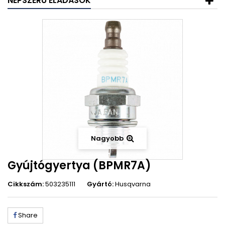
NÉPSZERŰ ELADÁSOK
Nagyobb
Gyújtógyertya (BPMR7A)
Cikkszám:
503235111
Gyártó:
Husqvarna
Share