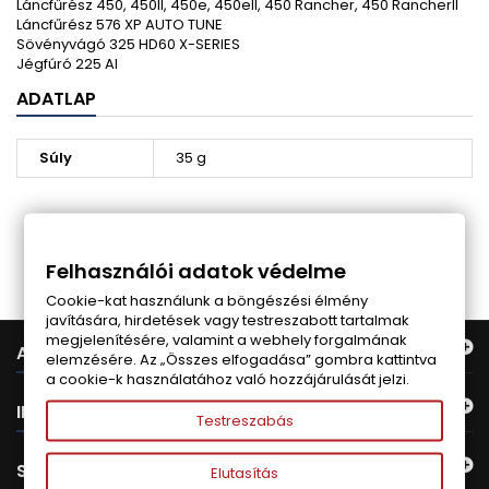
Láncfűrész 450, 450II, 450e, 450eII, 450 Rancher, 450 RancherII
Láncfűrész 576 XP AUTO TUNE
Sövényvágó 325 HD60 X-SERIES
Jégfúró 225 AI
ADATLAP
Súly
35 g
Follow us on Facebook
Felhasználói adatok védelme
Cookie-kat használunk a böngészési élmény
javítására, hirdetések vagy testreszabott tartalmak
megjelenítésére, valamint a webhely forgalmának
AJÁNLATUNK
elemzésére. Az „Összes elfogadása” gombra kattintva
a cookie-k használatához való hozzájárulását jelzi.
INFORMÁCIÓ
Testreszabás
SAJÁT FIÓK
Elutasítás