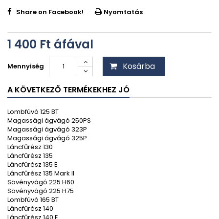
Share on Facebook!
Nyomtatás
1 400 Ft‎
áfával
Kosárba
Mennyiség
A KÖVETKEZŐ TERMÉKEKHEZ JÓ
Lombfúvó 125 BT
Magassági ágvágó 250PS
Magassági ágvágó 323P
Magassági ágvágó 325P
Láncfűrész 130
Láncfűrész 135
Láncfűrész 135 E
Láncfűrész 135 Mark II
Sövényvágó 225 H60
Sövényvágó 225 H75
Lombfúvó 165 BT
Láncfűrész 140
Láncfűrész 140 E