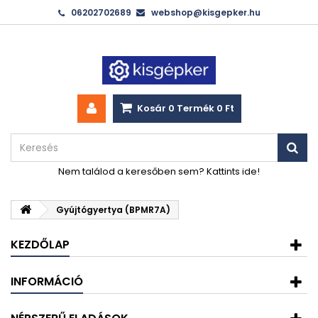
06202702689
webshop@kisgepker.hu
Kosár
0
Termék
0 Ft‎
Nem találod a keresőben sem? Kattints ide!
Gyújtógyertya (BPMR7A)
KEZDŐLAP
INFORMÁCIÓ