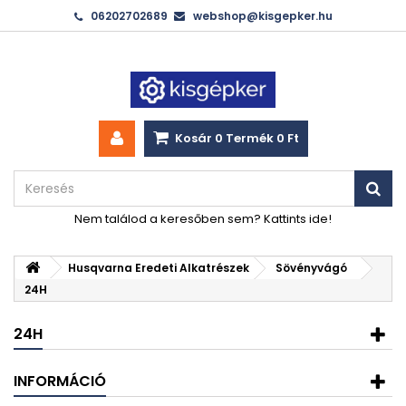
06202702689
webshop@kisgepker.hu
Kosár
0
Termék
0 Ft‎
Nem találod a keresőben sem? Kattints ide!
Husqvarna Eredeti Alkatrészek
Sövényvágó
24H
24H
INFORMÁCIÓ