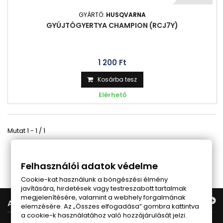
GYÁRTÓ:
HUSQVARNA
GYÚJTÓGYERTYA CHAMPION (RCJ7Y)
1 200 Ft‎
Kosárba tesz
Elérhető
Mutat 1 - 1 / 1
Follow us on Facebook
Felhasználói adatok védelme
Cookie-kat használunk a böngészési élmény
javítására, hirdetések vagy testreszabott tartalmak
megjelenítésére, valamint a webhely forgalmának
AJÁNLATUNK
elemzésére. Az „Összes elfogadása” gombra kattintva
a cookie-k használatához való hozzájárulását jelzi.