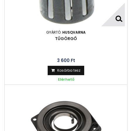
GYÁRTÓ:
HUSQVARNA
TŰGÖRGŐ
3 600 Ft‎
Kosárba tesz
Elérhető