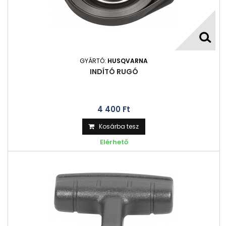
GYÁRTÓ:
HUSQVARNA
INDÍTÓ RUGÓ
4 400 Ft‎
Kosárba tesz
Elérhető