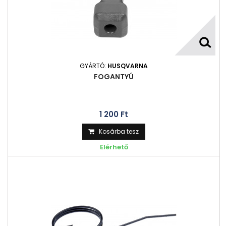
GYÁRTÓ:
HUSQVARNA
FOGANTYÚ
1 200 Ft‎
Kosárba tesz
Elérhető