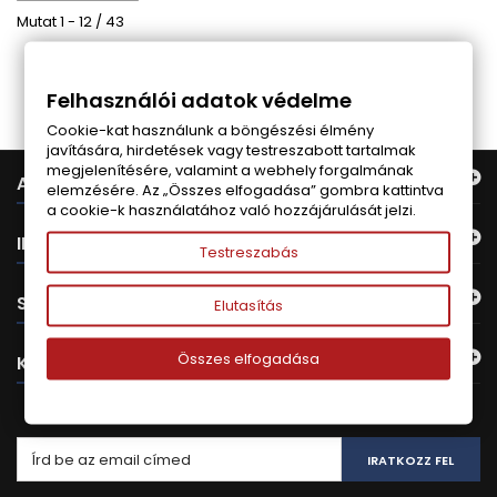
Mutat 1 - 12 / 43
Follow us on Facebook
Felhasználói adatok védelme
Cookie-kat használunk a böngészési élmény
javítására, hirdetések vagy testreszabott tartalmak
megjelenítésére, valamint a webhely forgalmának
AJÁNLATUNK
elemzésére. Az „Összes elfogadása” gombra kattintva
a cookie-k használatához való hozzájárulását jelzi.
INFORMÁCIÓ
Testreszabás
SAJÁT FIÓK
Elutasítás
Összes elfogadása
KAPCSOLAT
HÍRLEVÉL
IRATKOZZ FEL