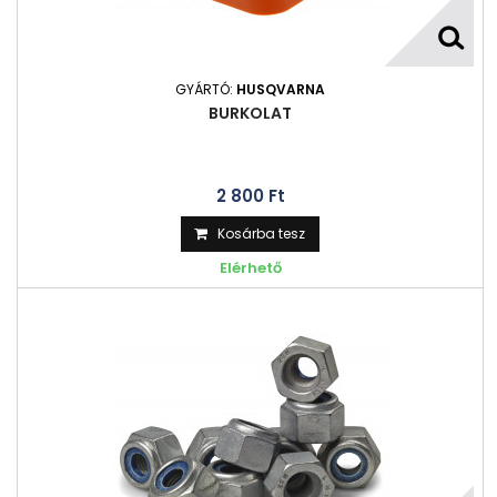
GYÁRTÓ:
HUSQVARNA
BURKOLAT
2 800 Ft‎
Kosárba tesz
Elérhető