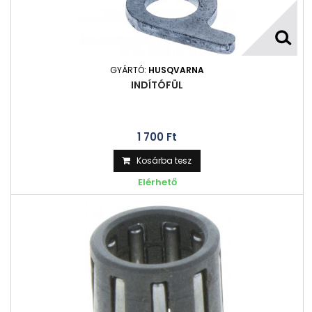
GYÁRTÓ:
HUSQVARNA
INDÍTÓFÜL
1 700 Ft‎
Kosárba tesz
Elérhető