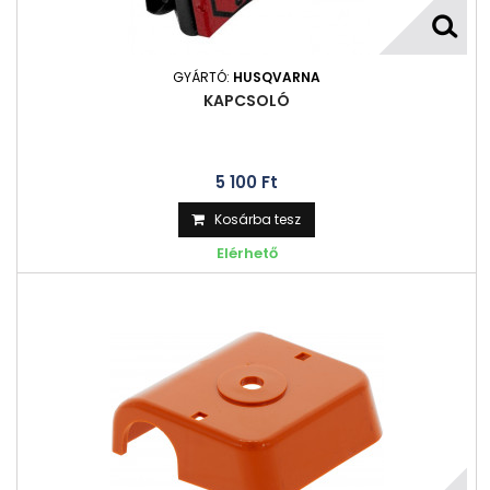
GYÁRTÓ:
HUSQVARNA
KAPCSOLÓ
5 100 Ft‎
Kosárba tesz
Elérhető