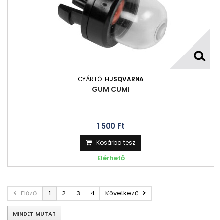
GYÁRTÓ:
HUSQVARNA
GUMICUMI
1 500 Ft‎
Kosárba tesz
Elérhető
Előző
1
2
3
4
Következő
MINDET MUTAT