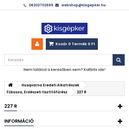
06202702689
webshop@kisgepker.hu
Kosár
0
Termék
0 Ft‎
Nem találod a keresőben sem? Kattints ide!
Husqvarna Eredeti Alkatrészek
Fűkasza, Erdészeti tisztítófűrész
227 R
227 R
INFORMÁCIÓ