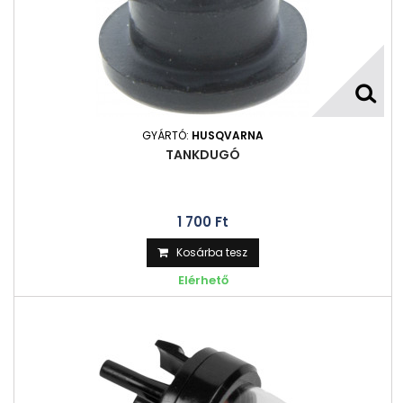
GYÁRTÓ:
HUSQVARNA
TANKDUGÓ
1 700 Ft‎
Kosárba tesz
Elérhető