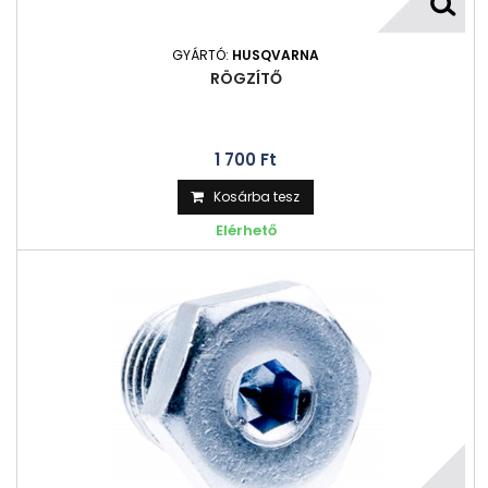
GYÁRTÓ:
HUSQVARNA
RÖGZÍTŐ
1 700 Ft‎
Kosárba tesz
Elérhető