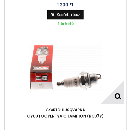
1 200 Ft‎
Kosárba tesz
Elérhető
GYÁRTÓ:
HUSQVARNA
GYÚJTÓGYERTYA CHAMPION (RCJ7Y)