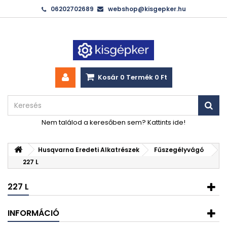
06202702689
webshop@kisgepker.hu
Kosár
0
Termék
0 Ft‎
Nem találod a keresőben sem? Kattints ide!
Husqvarna Eredeti Alkatrészek
Fűszegélyvágó
227 L
227 L
INFORMÁCIÓ