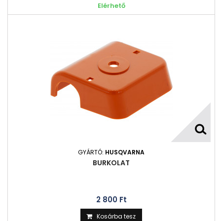
Elérhető
GYÁRTÓ:
HUSQVARNA
BURKOLAT
2 800 Ft‎
Kosárba tesz