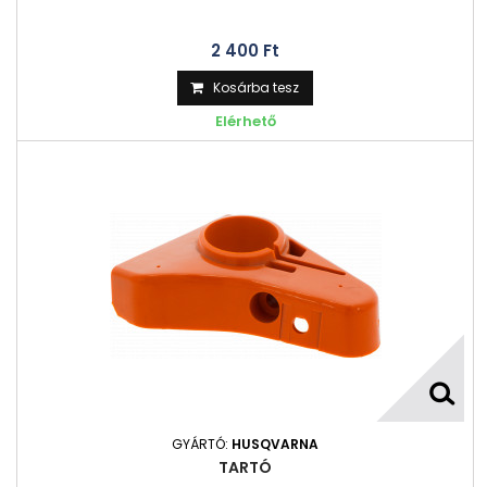
2 400 Ft‎
Kosárba tesz
Elérhető
GYÁRTÓ:
HUSQVARNA
TARTÓ