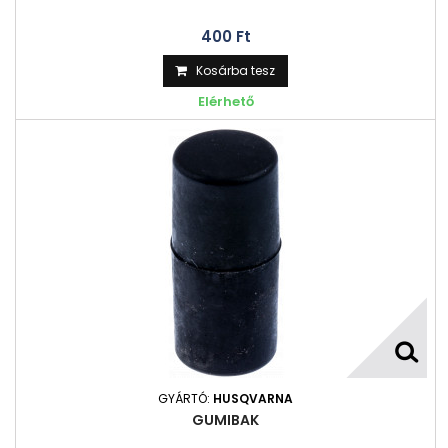
400 Ft‎
Kosárba tesz
Elérhető
GYÁRTÓ:
HUSQVARNA
GUMIBAK