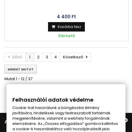
4 400 Ft‎
Kosárba tesz
Elérhető
Előző
1
2
3
4
Következő
MINDET MUTAT
Mutat 1 - 12 / 37
Follow us on Facebook
Felhasználói adatok védelme
Cookie-kat használunk a böngészési élmény
javítására, hirdetések vagy testreszabott tartalmak
megjelenítésére, valamint a webhely forgalmának
AJÁNLATUNK
elemzésére. Az „Összes elfogadása” gombra kattintva
a cookie-k használatához való hozzájárulását jelzi.