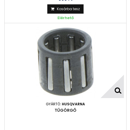
Kosárba tesz
Elérhető
GYÁRTÓ:
HUSQVARNA
TŰGÖRGŐ