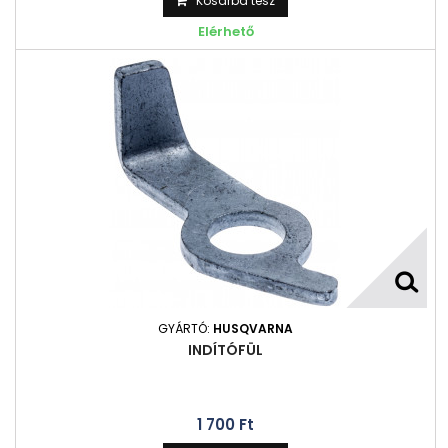
Kosárba tesz
Elérhető
GYÁRTÓ:
HUSQVARNA
INDÍTÓFÜL
1 700 Ft‎