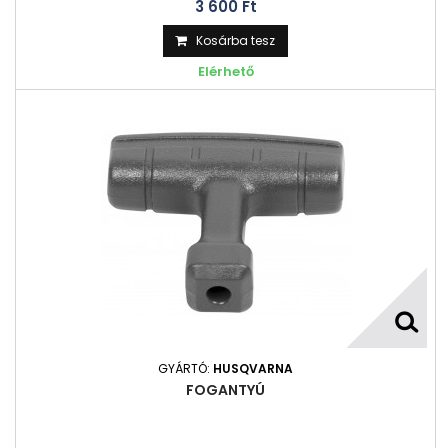
3 600 Ft‎
Kosárba tesz
Elérhető
GYÁRTÓ:
HUSQVARNA
FOGANTYÚ