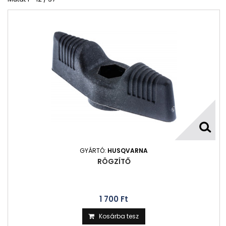
GYÁRTÓ:
HUSQVARNA
RÖGZÍTŐ
1 700 Ft‎
Kosárba tesz