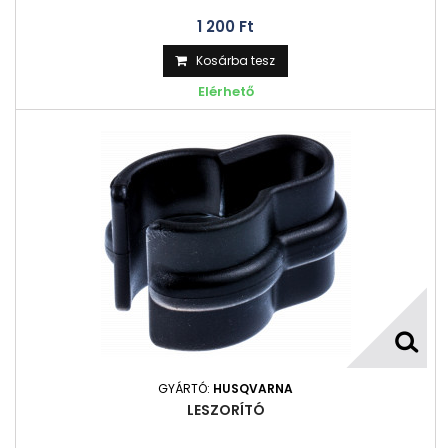
1 200 Ft‎
Kosárba tesz
Elérhető
GYÁRTÓ:
HUSQVARNA
LESZORÍTÓ