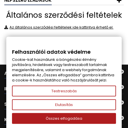
NÉPSZERŰ ELADÁSOK
Általános szerződési feltételek
Az általános szerződési feltételek ide kattintva érhető el.
Follow us on Facebook
Felhasználói adatok védelme
Cookie-kat használunk a böngészési élmény
javítására, hirdetések vagy testreszabott tartalmak
megjelenítésére, valamint a webhely forgalmának
AJÁNLATUNK
elemzésére. Az „Összes elfogadása” gombra kattintva
a cookie-k használatához való hozzájárulását jelzi.
INFORMÁCIÓ
Testreszabás
SAJÁT FIÓK
Elutasítás
Összes elfogadása
KAPCSOLAT