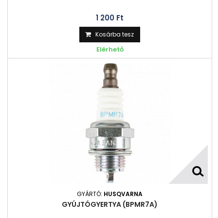
1 200 Ft‎
Kosárba tesz
Elérhető
GYÁRTÓ:
HUSQVARNA
GYÚJTÓGYERTYA (BPMR7A)