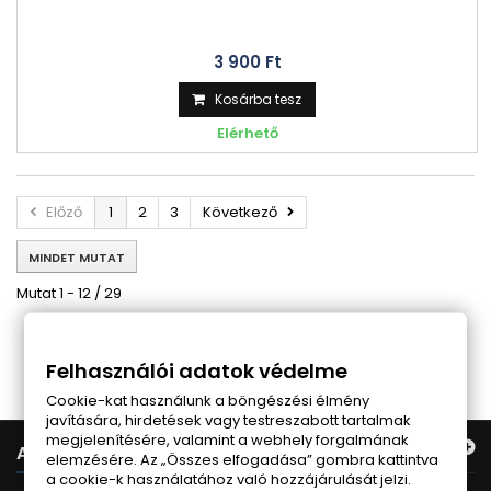
3 900 Ft‎
Kosárba tesz
Elérhető
Előző
1
2
3
Következő
MINDET MUTAT
Mutat 1 - 12 / 29
Follow us on Facebook
Felhasználói adatok védelme
Cookie-kat használunk a böngészési élmény
javítására, hirdetések vagy testreszabott tartalmak
megjelenítésére, valamint a webhely forgalmának
AJÁNLATUNK
elemzésére. Az „Összes elfogadása” gombra kattintva
a cookie-k használatához való hozzájárulását jelzi.