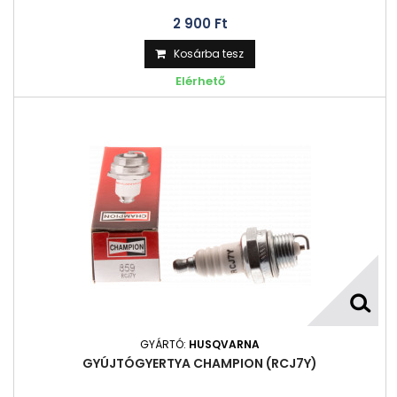
2 900 Ft‎
Kosárba tesz
Elérhető
GYÁRTÓ:
HUSQVARNA
GYÚJTÓGYERTYA CHAMPION (RCJ7Y)