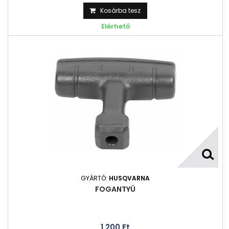
Kosárba tesz
Elérhető
GYÁRTÓ:
HUSQVARNA
FOGANTYÚ
1 200 Ft‎