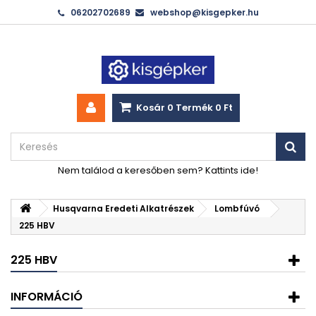
06202702689
webshop@kisgepker.hu
Kosár
0
Termék
0 Ft‎
Nem találod a keresőben sem? Kattints ide!
Husqvarna Eredeti Alkatrészek
Lombfúvó
225 HBV
225 HBV
INFORMÁCIÓ