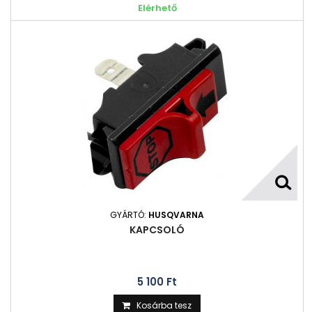
Elérhető
GYÁRTÓ:
HUSQVARNA
KAPCSOLÓ
5 100 Ft‎
Kosárba tesz