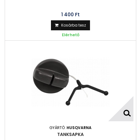
1 400 Ft‎
Kosárba tesz
Elérhető
GYÁRTÓ:
HUSQVARNA
TANKSAPKA