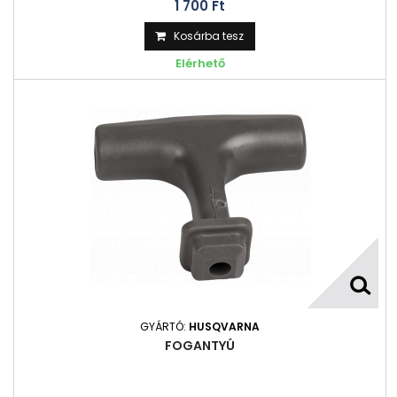
1 700 Ft‎
Kosárba tesz
Elérhető
GYÁRTÓ:
HUSQVARNA
FOGANTYÚ