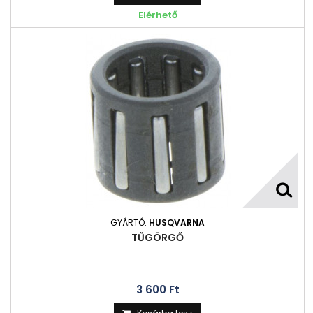
Elérhető
GYÁRTÓ:
HUSQVARNA
TŰGÖRGŐ
3 600 Ft‎