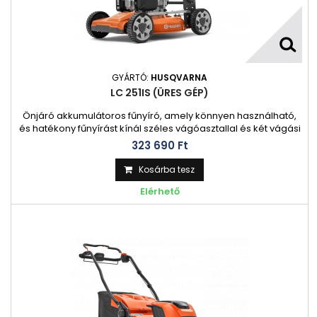
GYÁRTÓ:
HUSQVARNA
LC 251IS (ÜRES GÉP)
Önjáró akkumulátoros fűnyíró, amely könnyen használható,
és hatékony fűnyírást kínál széles vágóasztallal és két vágási
módszerrel – begyűjtéssel és oldalsó kisütéssel. Ideális
323 690 Ft‎
közepes és nagy kertekhez, önjáróként pedig kisebb
erőfeszítéssel nyírható. A dupla akkumulátornyílásnak
Kosárba tesz
köszönhetően hosszabb ideig nyírhat, mielőtt fel kellene
Elérhető
töltenie, és a...