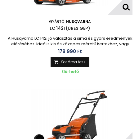
GYÁRTÓ:
HUSQVARNA
LC 142I (ÜRES GÉP)
A Husqvarna LC 142i jó választás a sima és gyors eredmények
eléréséhez. Ideális kis és közepes méretű kertekhez, vagy
kisebb, összetett területek nyírásához. Tartalmazza a SavE™
178 990 Ft‎
módot a nagyszerű vágás érdekében, kevesebb
energiával. Akkumulátoros fűnyíró szuperkönnyű indítással!
Kosárba tesz
Kompakt és könnyű akkumulátoros fűnyíró, amely nagyon
Elérhető
könnyen használható.