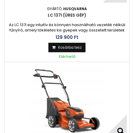
GYÁRTÓ:
HUSQVARNA
LC 137I (ÜRES GÉP)
Az LC 137i egy intuitív és könnyen használható vezeték nélküli
fűnyíró, amely tökéletes kis gyepek vagy összetett területek
nyírásához. Ezzel a kicsi és könnyű fűnyíróval gyorsan és
129 900 Ft‎
csendesen, egy feltöltéssel nyírhatja kertjét. Kompakt
fedélzetének és ergonomikus fogantyújának köszönhetően
Kosárba tesz
kis területeken is könnyű manőverezni és kormányozni. A
Elérhető
könnyen...