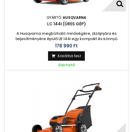
GYÁRTÓ:
HUSQVARNA
LC 144I (ÜRES GÉP)
A Husqvarna megbízható minőségére, dizájnjára és
teljesítményére épülő LB 144i egy kompakt és könnyű
akkumulátoros fűnyíró, amely ugyanolyan könnyen
178 990 Ft‎
használható, mint tárolható. A speciális talajtakaró
fedélzetnek és az intuitív kezelőszerveknek köszönhetően
Kosárba tesz
könnyedén manőverezhet, és még bonyolult területeken is
Elérhető
nagyszerű nyírási eredményeket érhet el.