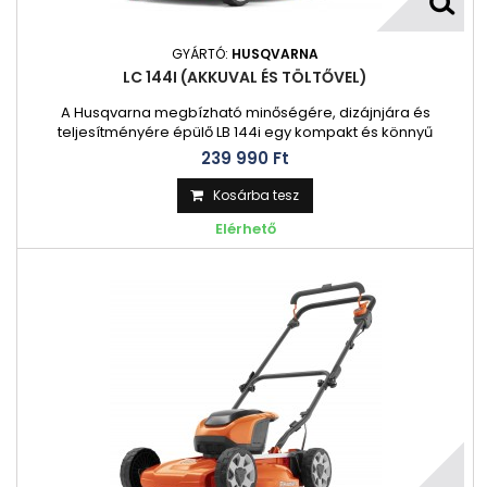
GYÁRTÓ:
HUSQVARNA
LC 144I (AKKUVAL ÉS TÖLTŐVEL)
A Husqvarna megbízható minőségére, dizájnjára és
teljesítményére épülő LB 144i egy kompakt és könnyű
akkumulátoros fűnyíró, amely ugyanolyan könnyen
239 990 Ft‎
használható, mint tárolható. A speciális talajtakaró
fedélzetnek és az intuitív kezelőszerveknek köszönhetően
Kosárba tesz
könnyedén manőverezhet, és még bonyolult területeken is
Elérhető
nagyszerű nyírási eredményeket érhet el.