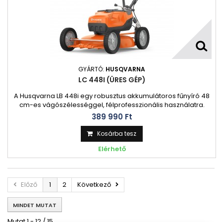
GYÁRTÓ:
HUSQVARNA
LC 448I (ÜRES GÉP)
A Husqvarna LB 448i egy robusztus akkumulátoros fűnyíró 48
cm-es vágószélességgel, félprofesszionális használatra.
Olyan felhasználók számára készült, akiknek megbízható és
389 990 Ft‎
csendes fűnyíróra van szükségük alacsony üzemeltetési
költségekkel és egyszerű karbantartással. A robusztus
Kosárba tesz
alumínium vágóasztal magas szintű alkatrészekkel.
Elérhető
Előző
1
2
Következő
MINDET MUTAT
Mutat 1 - 12 / 15