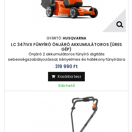
GYÁRTÓ:
HUSQVARNA
LC 347IVX FŰNYÍRÓ ÖNJÁRÓ AKKUMULÁTOROS (ÜRES
GÉP)
Önjáró 2 akkumulátoros fűnyíró digitális
sebességszabályozással, kényelmes és hatékony fűnyírásra
és minimális karbantartásra tervezve. Tökéletes választás
319 990 Ft‎
olyan környezettudatos kerttulajdonosok számára, akiknek
fontos a kényelmes munkavégzés és a jó teljesítmény, de
Kosárba tesz
közben odafigyelnek a szomszédokra is. Ezzel az
Elérhető
akkumulátoros fűnyíróval egy átlagos...