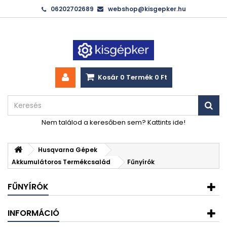
06202702689
webshop@kisgepker.hu
Kosár
0
Termék
0 Ft‎
Nem találod a keresőben sem? Kattints ide!
Husqvarna Gépek
Akkumulátoros Termékcsalád
Fűnyírók
FŰNYÍRÓK
INFORMÁCIÓ