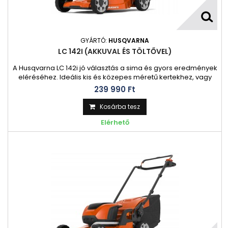
GYÁRTÓ:
HUSQVARNA
LC 142I (AKKUVAL ÉS TÖLTŐVEL)
A Husqvarna LC 142i jó választás a sima és gyors eredmények
eléréséhez. Ideális kis és közepes méretű kertekhez, vagy
kisebb, összetett területek nyírásához. Tartalmazza a SavE™
239 990 Ft‎
módot a nagyszerű vágás érdekében, kevesebb
energiával. Akkumulátoros fűnyíró szuperkönnyű indítással!
Kosárba tesz
Kompakt és könnyű akkumulátoros fűnyíró, amely nagyon
Elérhető
könnyen használható.