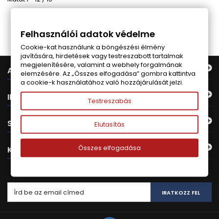
Follow us on Facebook
Felhasználói adatok védelme
Cookie-kat használunk a böngészési élmény
javítására, hirdetések vagy testreszabott tartalmak
megjelenítésére, valamint a webhely forgalmának
AJÁNLATUNK
elemzésére. Az „Összes elfogadása” gombra kattintva
a cookie-k használatához való hozzájárulását jelzi.
INFORMÁCIÓ
Testreszabás
SAJÁT FIÓK
Elutasítás
Összes elfogadása
KAPCSOLAT
HÍRLEVÉL
IRATKOZZ FEL