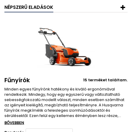
NÉPSZERŰ ELADÁSOK
Fűnyírók
15 terméket találtam.
Minden egyes fűnyírónk hatékony és kiváló ergonómiával
rendelkezik. Mindegy, hogy egy egyszerű vagy változtatható
sebességfokozatú modellt választ, minden esetben számíthat
az igényeit kielégítő, megbízható teljesítményre. A Husqvarna
fűnyírók megkímélik a felesleges izomhúzódásoktól és
sérülésektől. Ezen felül egy kellemes élményben lesz része,...
BŐVEBBEN