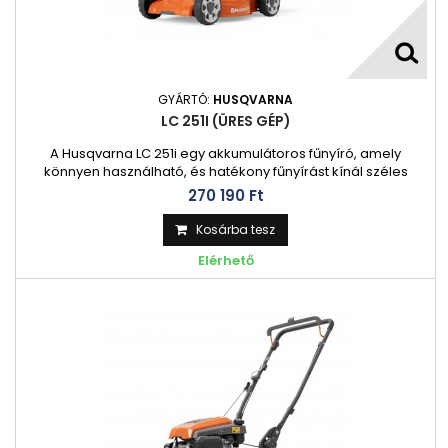
GYÁRTÓ:
HUSQVARNA
LC 251I (ÜRES GÉP)
A Husqvarna LC 251i egy akkumulátoros fűnyíró, amely
könnyen használható, és hatékony fűnyírást kínál széles
vágóasztallal és két vágási módszerrel – összegyűjtéssel és
270 190 Ft‎
oldalsó kisütéssel. Ideális közepes méretű és nagy kertekhez,
és a kettős akkumulátorfoglalattal hosszabb ideig nyírhat,
Kosárba tesz
mielőtt fel kellene töltenie.
Elérhető