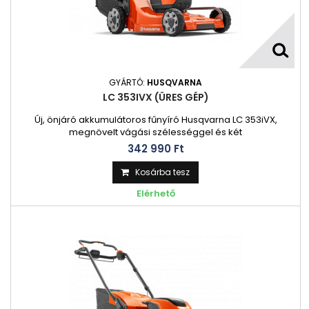
GYÁRTÓ:
HUSQVARNA
LC 353IVX (ÜRES GÉP)
Új, önjáró akkumulátoros fűnyíró Husqvarna LC 353iVX,
megnövelt vágási szélességgel és két
akkumulátornyílással közepes méretű pázsithoz. Csendes,
342 990 Ft‎
hatékony működés kipufogó gáz kibocsátás nélkül. Az
ergonómikus kialakítású intuitív billentyűzetet, egyszerű
Kosárba tesz
magasságbeállítást és könnyű manőverezést tesz lehetővé.
Elérhető