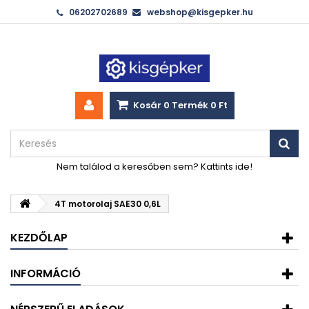
06202702689
webshop@kisgepker.hu
Kosár
0
Termék
0 Ft‎
Nem találod a keresőben sem? Kattints ide!
4T motorolaj SAE30 0,6L
KEZDŐLAP
INFORMÁCIÓ