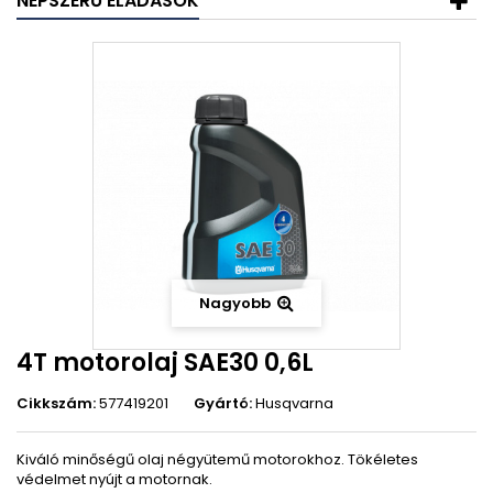
NÉPSZERŰ ELADÁSOK
Nagyobb
4T motorolaj SAE30 0,6L
Cikkszám:
577419201
Gyártó:
Husqvarna
Kiváló minőségű olaj négyütemű motorokhoz. Tökéletes
védelmet nyújt a motornak.