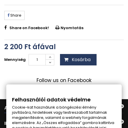
Share
Share on Facebook!
Nyomtatás
2 200 Ft‎
áfával
Kosárba
Mennyiség
Follow us on Facebook
Felhasználói adatok védelme
Cookie-kat használunk a böngészési élmény
AJÁNLATUNK
javítására, hirdetések vagy testreszabott tartalmak
megjelenítésére, valamint a webhely forgalmának
elemzésére. Az „Összes elfogadása” gombra kattintva
INFORMÁCIÓ
a cookie-k használatához való hozzájárulását jelzi.