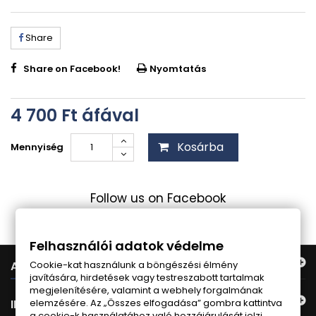
Share
Share on Facebook!
Nyomtatás
4 700 Ft‎
áfával
Kosárba
Mennyiség
Follow us on Facebook
Felhasználói adatok védelme
Cookie-kat használunk a böngészési élmény
AJÁNLATUNK
javítására, hirdetések vagy testreszabott tartalmak
megjelenítésére, valamint a webhely forgalmának
elemzésére. Az „Összes elfogadása” gombra kattintva
INFORMÁCIÓ
a cookie-k használatához való hozzájárulását jelzi.