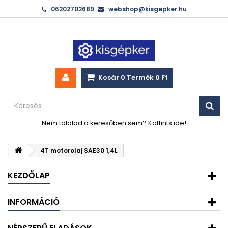
06202702689
webshop@kisgepker.hu
Kosár
0
Termék
0 Ft‎
Nem találod a keresőben sem? Kattints ide!
4T motorolaj SAE30 1,4L
KEZDŐLAP
INFORMÁCIÓ