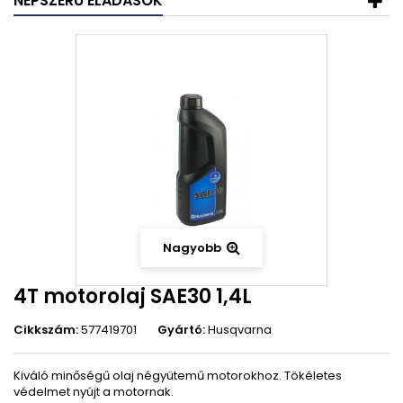
NÉPSZERŰ ELADÁSOK
Nagyobb
4T motorolaj SAE30 1,4L
Cikkszám:
577419701
Gyártó:
Husqvarna
Kiváló minőségű olaj négyütemű motorokhoz. Tökéletes
védelmet nyújt a motornak.